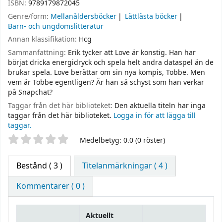
ISBN:
9789179872045
Genre/form:
Mellanåldersböcker
Lättlästa böcker
Barn- och ungdomslitteratur
Annan klassifikation:
Hcg
Sammanfattning:
Erik tycker att Love är konstig. Han har
börjat dricka energidryck och spela helt andra dataspel än de
brukar spela. Love berättar om sin nya kompis, Tobbe. Men
vem är Tobbe egentligen? Är han så schyst som han verkar
på Snapchat?
Taggar från det här biblioteket:
Den aktuella titeln har inga
taggar från det här biblioteket.
Logga in för att lägga till
taggar.
Betyg
Medelbetyg: 0.0 (0 röster)
Bestånd
( 3 )
Titelanmärkningar ( 4 )
Kommentarer ( 0 )
Aktuellt