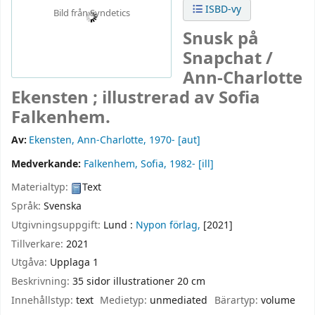
ISBD-vy
Bild från Syndetics
Snusk på
Snapchat /
Ann-Charlotte
Ekensten ; illustrerad av Sofia
Falkenhem.
Av:
Ekensten, Ann-Charlotte
, 1970-
[aut]
Medverkande:
Falkenhem, Sofia
, 1982-
[ill]
Materialtyp:
Text
Språk:
Svenska
Utgivningsuppgift:
Lund :
Nypon förlag,
[2021]
Tillverkare:
2021
Utgåva:
Upplaga 1
Beskrivning:
35 sidor illustrationer 20 cm
Innehållstyp:
text
Medietyp:
unmediated
Bärartyp:
volume