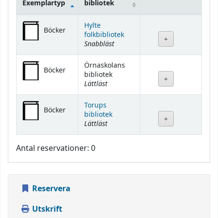
Exemplartyp
bibliotek
Bestånd
Hylte
Böcker
folkbibliotek
Snabbläst
Örnaskolans
Böcker
bibliotek
Lättläst
Torups
Böcker
bibliotek
Lättläst
Antal reservationer: 0
Reservera
Utskrift