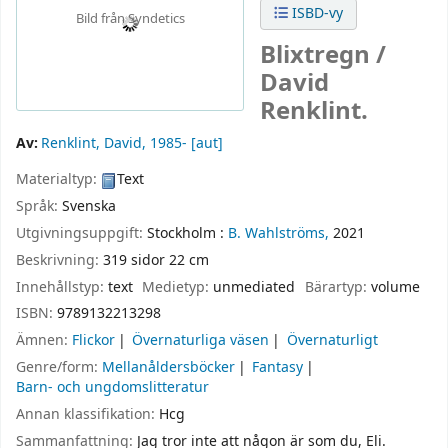
ISBD-vy
Bild från Syndetics
Blixtregn /
David
Renklint.
Av:
Renklint, David
, 1985-
[aut]
Materialtyp:
Text
Språk:
Svenska
Utgivningsuppgift:
Stockholm :
B. Wahlströms,
2021
Beskrivning:
319 sidor 22 cm
Innehållstyp:
text
Medietyp:
unmediated
Bärartyp:
volume
ISBN:
9789132213298
Ämnen:
Flickor
Övernaturliga väsen
Övernaturligt
Genre/form:
Mellanåldersböcker
Fantasy
Barn- och ungdomslitteratur
Annan klassifikation:
Hcg
Sammanfattning:
Jag tror inte att någon är som du, Eli.