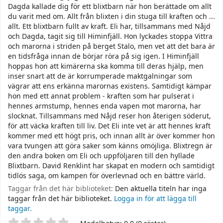
Dagda kallade dig för ett blixtbarn när hon berättade om allt
du varit med om. Allt från blixten i din stuga till kraften och ...
allt. Ett blixtbarn fullt av kraft. Eli har, tillsammans med Nåjd
och Dagda, tagit sig till Himinfjäll. Hon lyckades stoppa Vittra
och marorna i striden på berget Stalo, men vet att det bara är
en tidsfråga innan de börjar röra på sig igen. I Himinfjäll
hoppas hon att kimärerna ska komma till deras hjälp, men
inser snart att de är korrumperade maktgalningar som
vägrar att ens erkänna marornas existens. Samtidigt kämpar
hon med ett annat problem - kraften som har pulserat i
hennes armstump, hennes enda vapen mot marorna, har
slocknat. Tillsammans med Nåjd reser hon återigen söderut,
för att väcka kraften till liv. Det Eli inte vet är att hennes kraft
kommer med ett högt pris, och innan allt är över kommer hon
vara tvungen att göra saker som känns omöjliga. Blixtregn är
den andra boken om Eli och uppföljaren till den hyllade
Blixtbarn. David Renklint har skapat en modern och samtidigt
tidlös saga, om kampen för överlevnad och en bättre värld.
Taggar från det här biblioteket:
Den aktuella titeln har inga
taggar från det här biblioteket.
Logga in för att lägga till
taggar.