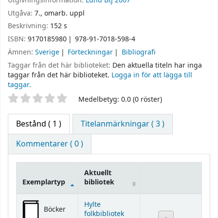
Utgivningsinformation:
Lund
Btj
2007
Utgåva:
7., omarb. uppl
Beskrivning:
152 s
ISBN:
9170185980
978-91-7018-598-4
Ämnen:
Sverige
Förteckningar
Bibliografi
Taggar från det här biblioteket:
Den aktuella titeln har inga
taggar från det här biblioteket.
Logga in för att lägga till
taggar.
Betyg
Medelbetyg: 0.0 (0 röster)
Bestånd
( 1 )
Titelanmärkningar ( 3 )
Kommentarer ( 0 )
Aktuellt
Exemplartyp
bibliotek
Bestånd
Hylte
Böcker
folkbibliotek