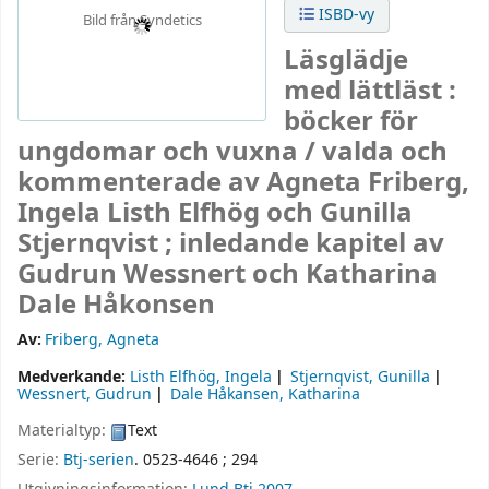
ISBD-vy
Bild från Syndetics
Läsglädje
med lättläst :
böcker för
ungdomar och vuxna /
valda och
kommenterade av Agneta Friberg,
Ingela Listh Elfhög och Gunilla
Stjernqvist ; inledande kapitel av
Gudrun Wessnert och Katharina
Dale Håkonsen
Av:
Friberg, Agneta
Medverkande:
Listh Elfhög, Ingela
Stjernqvist, Gunilla
Wessnert, Gudrun
Dale Håkansen, Katharina
Materialtyp:
Text
Serie:
Btj-serien
. 0523-4646 ; 294