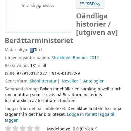
ISBD-vy
Bild från Syndetics
Oändliga
historier /
[utgiven av]
Berättarministeriet
Materialtyp:
Text
Utgivningsinformation:
Stockholm
Bonnier
2012
Beskrivning:
181 s. ill
ISBN:
9789100131227
91-0-013122-9
Genre/form:
Skönlitteratur
Noveller
Antologier
Sammanfattning:
Boken innehåller en samling noveller och
romanutdrag som skrivits på Berättarministeriets
författarskola av författare i tonåren.
Taggar från det här biblioteket:
Den aktuella titeln har inga
taggar från det här biblioteket.
Logga in för att lägga till
taggar.
Betyg
Medelbetyg: 0.0 (0 röster)